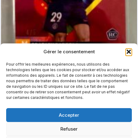
Gérer le consentement
Pour offrir les meilleures expériences, nous utilisons des
technologies telles que les cookies pour stocker et/ou accéder aux
informations des appareils. Le fait de consentir à ces technologies
2023-24 Topps Finest Bradley Barcola RC BGS 9.5
nous permettra de traiter des données telles que le comportement
€
299,00
de navigation ou les ID uniques sur ce site. Le fait de ne pas
consentir ou de retirer son consentement peut avoir un effet négatif
AJOUTER AU PANIER
sur certaines caractéristiques et fonctions.
Accepter
1
2
→
Refuser