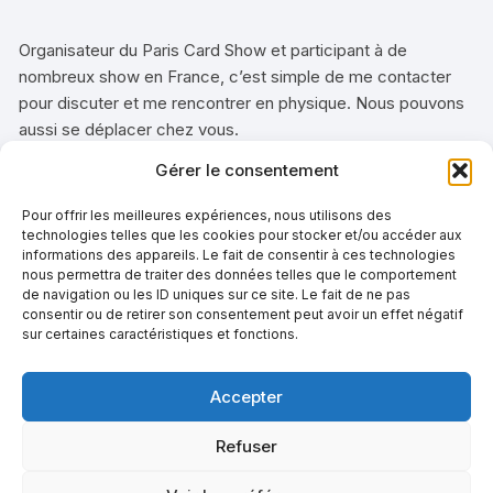
Organisateur du Paris Card Show et participant à de
nombreux show en France, c’est simple de me contacter
pour discuter et me rencontrer en physique. Nous pouvons
aussi se déplacer chez vous.
Gérer le consentement
Il suffit pour cela de nous envoyer
Pour offrir les meilleures expériences, nous utilisons des
un email sur
technologies telles que les cookies pour stocker et/ou accéder aux
informations des appareils. Le fait de consentir à ces technologies
depotvente@copcartes.fr
ou via
nous permettra de traiter des données telles que le comportement
de navigation ou les ID uniques sur ce site. Le fait de ne pas
WhatsApp au +33783298735
consentir ou de retirer son consentement peut avoir un effet négatif
avec
sur certaines caractéristiques et fonctions.
le détails des cartes ou boites que
Accepter
vous souhaitez nous confier.
Refuser