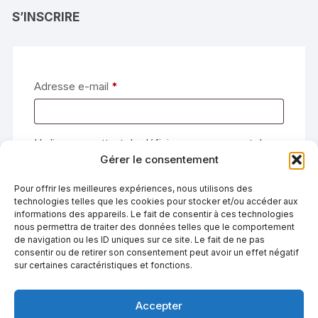
S’INSCRIRE
Obligatoire
Adresse e-mail
*
Un lien permettant de définir un nouveau mot de
Gérer le consentement
passe sera envoyé à votre adresse e-mail.
Pour offrir les meilleures expériences, nous utilisons des
Vos données personnelles seront utilisées pour
technologies telles que les cookies pour stocker et/ou accéder aux
vous accompagner au cours de votre visite du site
informations des appareils. Le fait de consentir à ces technologies
web, gérer l’accès à votre compte, et pour
nous permettra de traiter des données telles que le comportement
de navigation ou les ID uniques sur ce site. Le fait de ne pas
d’autres raisons décrites dans notre
politique de
consentir ou de retirer son consentement peut avoir un effet négatif
confidentialité
.
sur certaines caractéristiques et fonctions.
S’INSCRIRE
Accepter