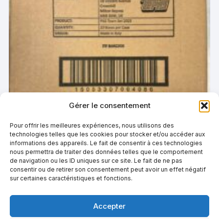
Gérer le consentement
Pour offrir les meilleures expériences, nous utilisons des
technologies telles que les cookies pour stocker et/ou accéder aux
informations des appareils. Le fait de consentir à ces technologies
nous permettra de traiter des données telles que le comportement
de navigation ou les ID uniques sur ce site. Le fait de ne pas
consentir ou de retirer son consentement peut avoir un effet négatif
sur certaines caractéristiques et fonctions.
2022/23 PSG Topps Football Official Team Box Set –
Case scellée de 20 boites
€
1.750,00
Accepter
AJOUTER AU PANIER