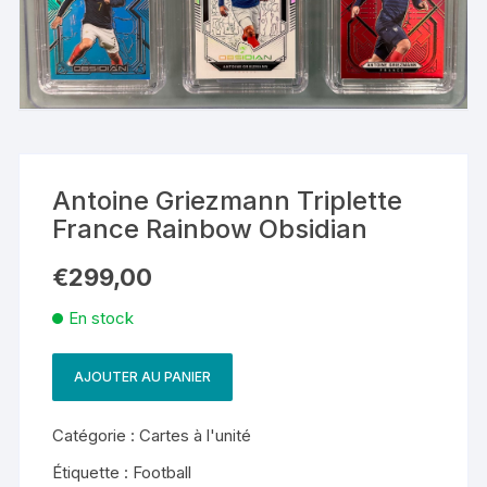
Antoine Griezmann Triplette
France Rainbow Obsidian
€
299,00
En stock
AJOUTER AU PANIER
quantité
de
Catégorie :
Cartes à l'unité
Antoine
Griezmann
Étiquette :
Football