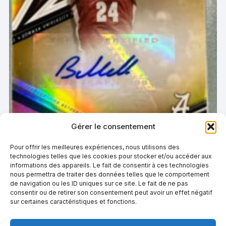
Gérer le consentement
Pour offrir les meilleures expériences, nous utilisons des
technologies telles que les cookies pour stocker et/ou accéder aux
informations des appareils. Le fait de consentir à ces technologies
nous permettra de traiter des données telles que le comportement
de navigation ou les ID uniques sur ce site. Le fait de ne pas
consentir ou de retirer son consentement peut avoir un effet négatif
sur certaines caractéristiques et fonctions.
2022-23 Bowman University’s Best Basketball Brandon
Miller Auto Gold 1/50
€
349,99