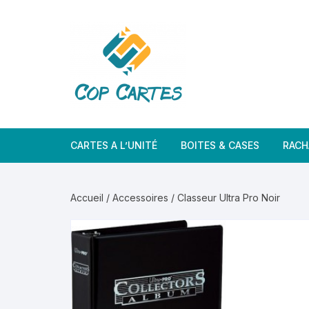
Aller
au
contenu
CARTES A L’UNITÉ
BOITES & CASES
RACH
Accueil
/
Accessoires
/ Classeur Ultra Pro Noir