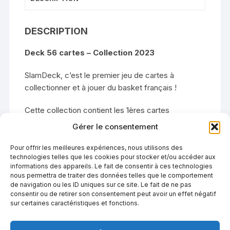
DESCRIPTION
Deck 56 cartes – Collection 2023
SlamDeck, c’est le premier jeu de cartes à
collectionner et à jouer du basket français !
Cette collection contient les 1ères cartes
officielles de Victor Wembanyama, Juhann Begarin
Gérer le consentement
et Pauline Astier !!
Pour offrir les meilleures expériences, nous utilisons des
Dans cette édition 2023 des Équipes de
technologies telles que les cookies pour stocker et/ou accéder aux
informations des appareils. Le fait de consentir à ces technologies
France, vous trouverez :
nous permettra de traiter des données telles que le comportement
de navigation ou les ID uniques sur ce site. Le fait de ne pas
22 Joueurs de la Team France
consentir ou de retirer son consentement peut avoir un effet négatif
sur certaines caractéristiques et fonctions.
20 Joueuses
12 Nouvelles Cartes jeu SlamDeck
2 Cartes règles du jeu