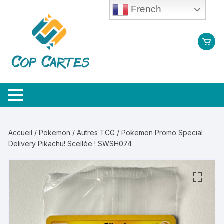
Aller
French
au
contenu
Accueil
/
Pokemon / Autres TCG
/ Pokemon Promo Special
Delivery Pikachu! Scellée ! SWSH074