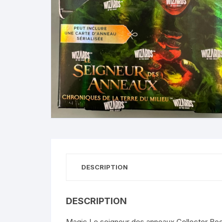
DESCRIPTION
DESCRIPTION
Magic Le seigneur des anneaux Collector Boos