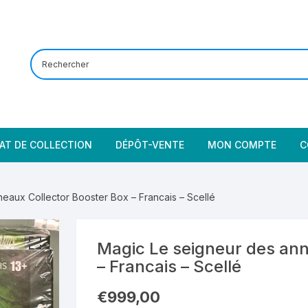
AT DE COLLECTION
DÉPÔT-VENTE
MON COMPTE
C
eaux Collector Booster Box – Francais – Scellé
Magic Le seigneur des ann
– Francais – Scellé
€
999,00